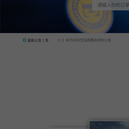
2 / 2
关于EMS空运线路关闭的公告
最新公告
2
条
1 / 2
【EWE2U中澳集运】华南仓地址迁移通