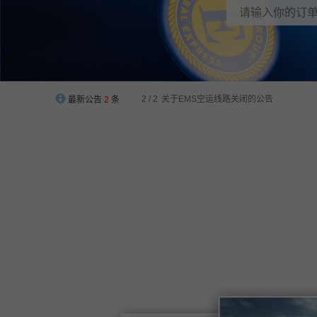
2 / 2
关于EMS空运线路关闭的公告
最新公告
2
条
1 / 2
【EWE2U中澳集运】华南仓地址迁移通