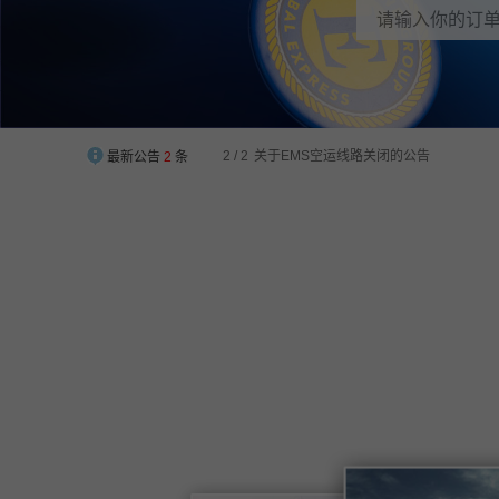
2 / 2
关于EMS空运线路关闭的公告
最新公告
2
条
1 / 2
【EWE2U中澳集运】华南仓地址迁移通