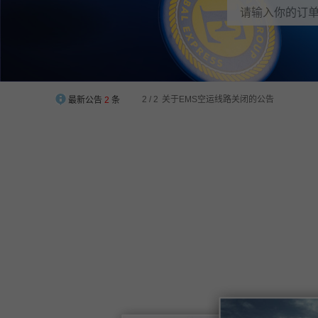
2 / 2
关于EMS空运线路关闭的公告
最新公告
2
条
1 / 2
【EWE2U中澳集运】华南仓地址迁移通