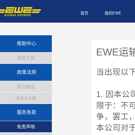
首页
我的EWE
帮助中心
EWE运
常用工具
当出现以
政策法规
禁运物品
1. 因本
清关&关税
限于：不
服务条款
争，罢工
本公司对
免责声明