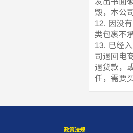
发出书面
毁，本公
12. 因
类包裹不
13. 已
司退回电
退货款，
任，需要
政策法规