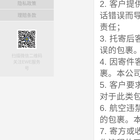
2. 客户
隐私政策
话错误而
理赔条款
责任；
3. 托寄
误的包裹
扫描微信二维码
4. 因寄
关注EWE服务
号
裹。本公
5. 客户
对于此类
6. 航空
的包裹。
7. 寄方