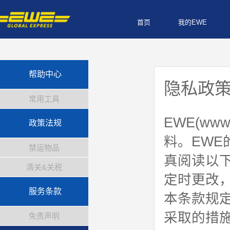
首页
我的EWE
帮助中心
隐私政
常用工具
EWE(ww
政策法规
料。EWE
禁运物品
真阅读以
清关&关税
定时更改
服务条款
本条款规
采取的措
免责声明