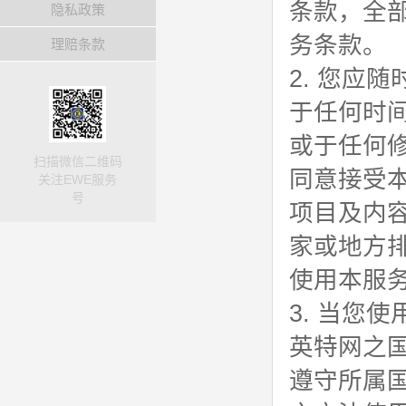
条款，全
隐私政策
务条款。
理赔条款
2. 您应
于任何时
或于任何
扫描微信二维码
同意接受
关注EWE服务
号
项目及内
家或地方
使用本服
3. 当您
英特网之
遵守所属