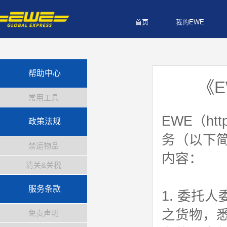
首页
我的EWE
帮助中心
《E
常用工具
EWE（ht
政策法规
务（以下简
禁运物品
内容：
清关&关税
服务条款
1. 委托
之货物，
免责声明