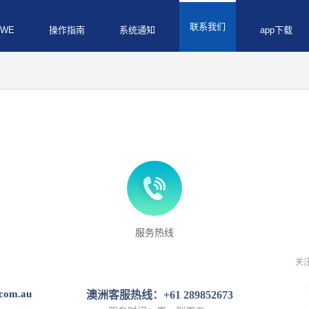
联系我们
WE
操作指南
系统通知
app下载
服务热线
关
com.au
澳洲客服热线：+61 289852673