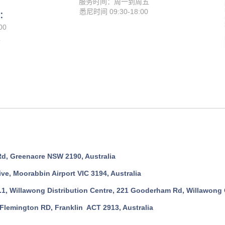
服务时间：周一到周五
悉尼时间 09:30-18:00
：
00
服
Greenacre NSW 2190, Australia
 Moorabbin Airport VIC 3194, Australia
llawong Distribution Centre, 221 Gooderham Rd, Willawong Q
ington RD, Franklin ACT 2913, Australia